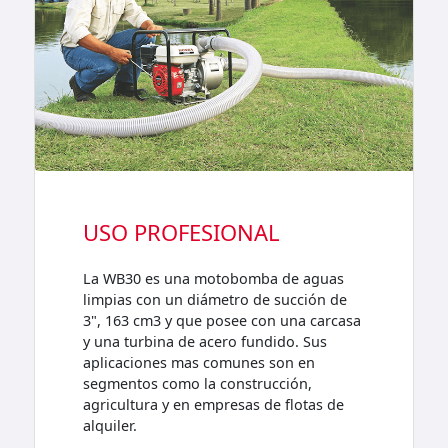
NAL
USO HOBISTA
omba de aguas
Si lo que estas necesitando es un
o de succión de
motobomba para desagotar un l
e con una carcasa
con agua, la motobomba WB30 es
fundido. Sus
mejor elección. Cuenta con un m
nes son en
tiempos de 4,8 HP de potencia y 
strucción,
caudal de descarga 1100 litros po
as de flotas de
minuto.