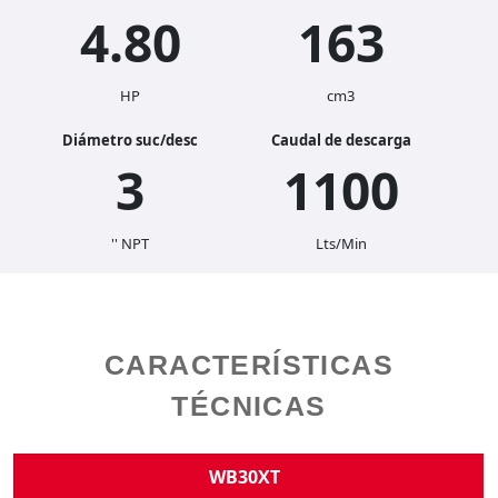
4.80
163
HP
cm3
Diámetro suc/desc
Caudal de descarga
3
1100
'' NPT
Lts/Min
CARACTERÍSTICAS
TÉCNICAS
WB30XT